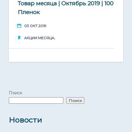
03
Товар месяца | Октябрь 2019 | 100
Доставка по всей России
Пленок
Окт 2019
03 ОКТ 2019
,
АКЦИИ МЕСЯЦА
Поиск
Поиск
Новости