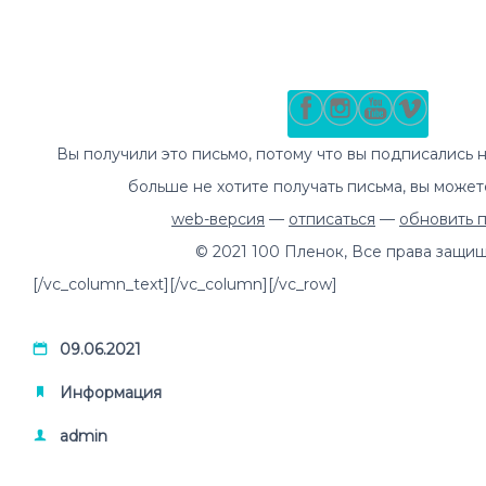
Вы получили это письмо, потому что вы подписались 
больше не хотите получать письма, вы може
web-версия
—
отписаться
—
обновить 
© 2021 100 Пленок, Все права защи
[/vc_column_text][/vc_column][/vc_row]
09.06.2021
Информация
admin