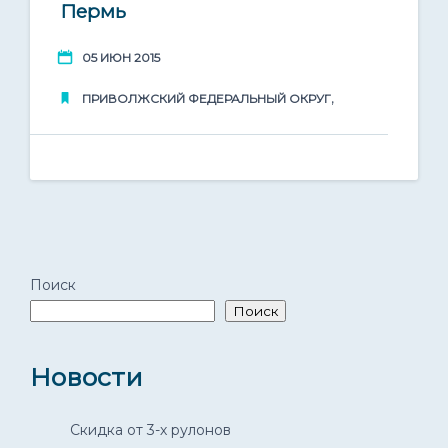
05
Пермь
Доставка по всей России
Июн 2015
05 ИЮН 2015
,
ПРИВОЛЖСКИЙ ФЕДЕРАЛЬНЫЙ ОКРУГ
Поиск
Поиск
Новости
Скидка от 3-х рулонов