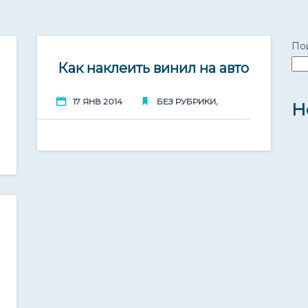
По
17
Как наклеить винил на авто
Янв 2014
,
17 ЯНВ 2014
БЕЗ РУБРИКИ
Н