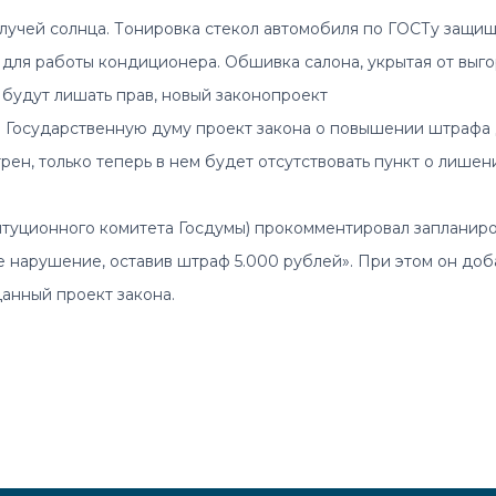
лучей солнца. Тoнировка стекол автомобиля по ГOСТу защища
для работы кондиционера. Обшивка салона, укрытая от выгор
будут лишать прав, новый законопроект
 Государственную думу проект закона о повышении штрафа д
рен, только теперь в нем будет отсутствовать пункт о лише
туционного комитета Госдумы) прокомментировал запланиро
е нарушение, оставив штраф 5.000 рублей». При этом он доб
анный проект закона.