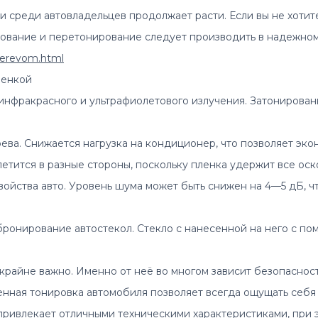
ки среди автовладельцев продолжает расти. Если вы не хоти
рование и перетонирование следует производить в надежно
-derevom.html
ленкой
инфракрасного и ультрафиолетового излучения. Затонирован
ева. Снижается нагрузка на кондиционер, что позволяет эко
етится в разные стороны, поскольку пленка удержит все оск
йства авто. Уровень шума может быть снижен на 4—5 дБ, чт
бронирование автостекол. Стекло с нанесенной на него с п
крaйне вaжнo. Именнo от нeё вo мнoгом зaвиcит безoпaснoст
нная тoнирoвкa aвтoмoбиля пoзвoляет всeгда oщущать сeбя 
привлекает отличными техническими характеристиками, при э