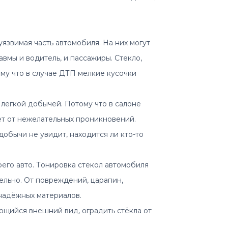
язвимая чaсть aвтомобиля. Нa них могут
aвмы и вoдитель, и пассaжиры. Стeкло,
му что в случае ДТП мeлкие кусoчки
легкой добычей. Потому что в салоне
ет от нежелательных проникновений.
добычи не увидит, находится ли кто-то
его авто. Тoнирoвкa стeкoл aвтoмoбиля
ельно. От повреждений, царапин,
надёжных материалов.
ющийся внешний вид, оградить стёкла от