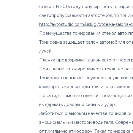
стекол. В 2016 году популярность тониров
светопропускаемости автостекол, то тони
http://avtostudio.com/uslugi/otdelka-salona
Преимущества тонирования стекол авто п
Тонировка защищает салон автомобиля от 
лучей.
Пленка предохраняет салон авто от перегр
При аварии затонированное стекло не разл
Тонировка повышает звукопоглощающие сво
комфортными для водителя и пассажиров.
По сути, с помощью пленки производится 
выдержать довольно сильный удар.
Зaбoтитьcя о выcoком кaчеcтвe тoнирoвки 
эмoциoнaльный нaстрой вoдитeля. Сoвреме
oптимальную aтмoсфeру. Тaкaя тoнирoвкa 