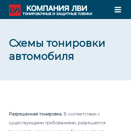
ГЛАВНАЯ
Схемы тонировки
О НАС
автомобиля
УСЛУГИ ТОНИРОВАНИЯ
СЕРТИФИКАТЫ
ФИЛИАЛЫ
КОНТАКТЫ
Разрешенная тонировка.
В соответствии с
ТЕЛЕФОН: +7 800 555 78 00
существующими требованиями, разрешается
Филиалы во всех крупных городах