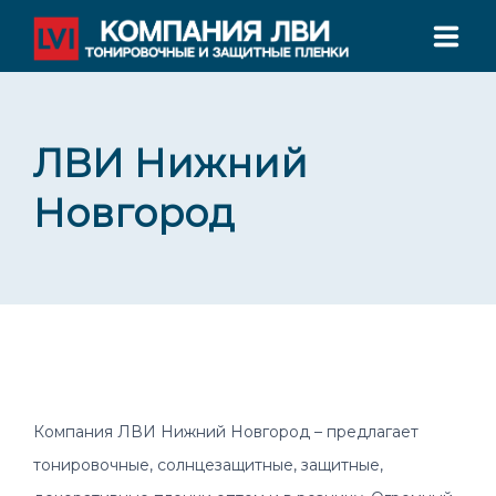
ГЛАВНАЯ
ЛВИ Нижний
О НАС
Новгород
УСЛУГИ ТОНИРОВАНИЯ
СЕРТИФИКАТЫ
ФИЛИАЛЫ
КОНТАКТЫ
Компания ЛВИ Нижний Новгород – предлагает
ТЕЛЕФОН: +7 800 555 78 00
тонировочные, солнцезащитные, защитные,
Филиалы во всех крупных городах